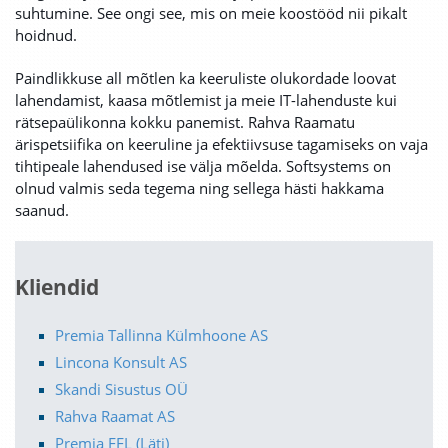
suhtumine. See ongi see, mis on meie koostööd nii pikalt
hoidnud.
Paindlikkuse all mõtlen ka keeruliste olukordade loovat
lahendamist, kaasa mõtlemist ja meie IT-lahenduste kui
rätsepaülikonna kokku panemist. Rahva Raamatu
ärispetsiifika on keeruline ja efektiivsuse tagamiseks on vaja
tihtipeale lahendused ise välja mõelda. Softsystems on
olnud valmis seda tegema ning sellega hästi hakkama
saanud.
Kliendid
Premia Tallinna Külmhoone AS
Lincona Konsult AS
Skandi Sisustus OÜ
Rahva Raamat AS
Premia FFL (Läti)