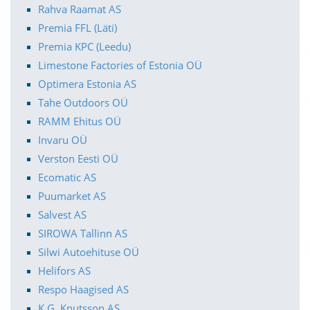
Rahva Raamat AS
Premia FFL (Läti)
Premia KPC (Leedu)
Limestone Factories of Estonia OÜ
Optimera Estonia AS
Tahe Outdoors OÜ
RAMM Ehitus OÜ
Invaru OÜ
Verston Eesti OÜ
Ecomatic AS
Puumarket AS
Salvest AS
SIROWA Tallinn AS
Silwi Autoehituse OÜ
Helifors AS
Respo Haagised AS
K.G. Knutsson AS