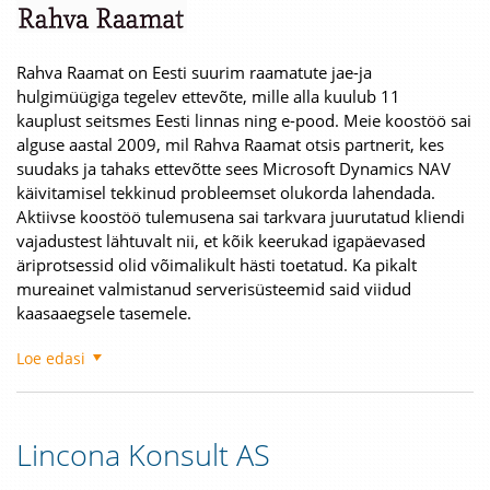
Rahva Raamat on Eesti suurim raamatute jae-ja
hulgimüügiga tegelev ettevõte, mille alla kuulub 11
kauplust seitsmes Eesti linnas ning e-pood. Meie koostöö sai
alguse aastal 2009, mil Rahva Raamat otsis partnerit, kes
suudaks ja tahaks ettevõtte sees Microsoft Dynamics NAV
käivitamisel tekkinud probleemset olukorda lahendada.
Aktiivse koostöö tulemusena sai tarkvara juurutatud kliendi
vajadustest lähtuvalt nii, et kõik keerukad igapäevased
äriprotsessid olid võimalikult hästi toetatud. Ka pikalt
mureainet valmistanud serverisüsteemid said viidud
kaasaaegsele tasemele.
Loe edasi
Lincona Konsult AS