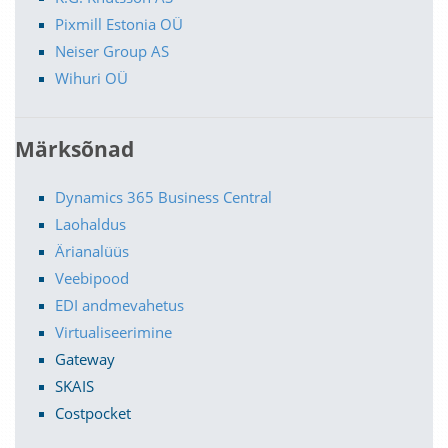
Pixmill Estonia OÜ
Neiser Group AS
Wihuri OÜ
Märksõnad
Dynamics 365 Business Central
Laohaldus
Ärianalüüs
Veebipood
EDI andmevahetus
Virtualiseerimine
Gateway
SKAIS
Costpocket