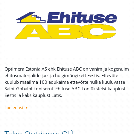
Optimera Estonia AS ehk Ehituse ABC on vanim ja kogenuim
ehitusmaterjalide jae- ja hulgimüügikett Eestis. Ettevõte
kuulub maailma 100 edukaima ettevõtte hulka kuuluvasse
Saint-Gobaini kontserni. Ehituse ABC-l on üksteist kauplust
Eestis ja kaks kauplust Lätis.
Loe edasi
Tahe Outdoors OÜ