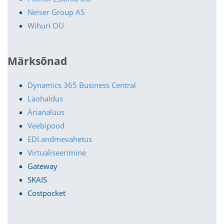
Neiser Group AS
Wihuri OÜ
Märksõnad
Dynamics 365 Business Central
Laohaldus
Ärianalüüs
Veebipood
EDI andmevahetus
Virtualiseerimine
Gateway
SKAIS
Costpocket