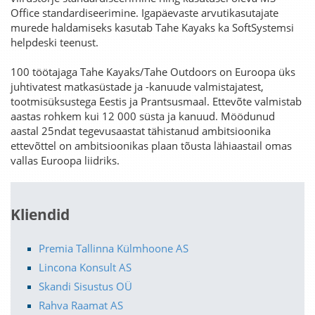
Office standardiseerimine. Igapäevaste arvutikasutajate
murede haldamiseks kasutab Tahe Kayaks ka SoftSystemsi
helpdeski teenust.
100 töötajaga Tahe Kayaks/Tahe Outdoors on Euroopa üks
juhtivatest matkasüstade ja -kanuude valmistajatest,
tootmisüksustega Eestis ja Prantsusmaal. Ettevõte valmistab
aastas rohkem kui 12 000 süsta ja kanuud. Möödunud
aastal 25ndat tegevusaastat tähistanud ambitsioonika
ettevõttel on ambitsioonikas plaan tõusta lähiaastail omas
vallas Euroopa liidriks.
Kliendid
Premia Tallinna Külmhoone AS
Lincona Konsult AS
Skandi Sisustus OÜ
Rahva Raamat AS