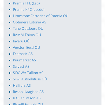
Premia FFL (Läti)
Premia KPC (Leedu)
Limestone Factories of Estonia OÜ
Optimera Estonia AS
Tahe Outdoors OÜ
RAMM Ehitus OÜ
Invaru OÜ
Verston Eesti OÜ
Ecomatic AS
Puumarket AS
Salvest AS
SIROWA Tallinn AS
Silwi Autoehituse OÜ
Helifors AS
Respo Haagised AS
K.G. Knutsson AS
Pixmill Estonia OÜ