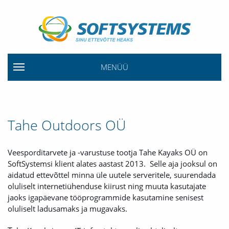
MENÜÜ
Tahe Outdoors OÜ
Veesporditarvete ja -varustuse tootja Tahe Kayaks OÜ on
SoftSystemsi klient alates aastast 2013. Selle aja jooksul on
aidatud ettevõttel minna üle uutele serveritele, suurendada
oluliselt internetiühenduse kiirust ning muuta kasutajate
jaoks igapäevane tööprogrammide kasutamine senisest
oluliselt ladusamaks ja mugavaks.