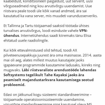
kaabeldust, konditsioneeri paigaldust, uut serverit, uusi
võrguseadmeid ning kou arvutivõrgu uuendamist. Uue
riistvara peale toodi üle kõik vanad andmed, ära sai
kasutatud ka vana server, mis muudeti varundusserveriks.
Et Tallinna ja Tartu tööjaamad saaksid töötada ühises
turvalises arvutivõrgus, loodi esinduste vahele
VPN-
ühendus
. Internetiühendus saadi kiiremaks tänu Elisa
ehitatud uuele raadiolingile.
Kui kõik ettevalmistused olid tehtud, toodi AX
pilveteenusepakkuja juurest ära oma masinasse. 2014. aasta
mai oli aeg, alates millest muutus kasutajate jaoks
igapäevane programmide kasutamine ladusaks, kiireks ning
mugavaks.
Läbi riistvaraliste arendustööde lahendas
Softsystems tegelikult Tahe Kayaksi jaoks ära
peamiselt majandustarkvara kasutamisega seotud
probleemid.
Edasi on jätkunud kogu süsteemi standardiseerimine –
tööjaamade operatsioonisüsteemide uuendamine,
viirustõrje standardiseerimine ning kasutusel oleva MS