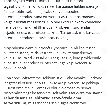
T
ahe Kayaksi vana IT-infrastuktuur oli suhteliselt
tagasihoidlik: neil oli üks server kasutajate haldamiseks ja
failide hoidmiseks ning lisaks kehvemapoolne
internetiühendus. Kuna ettevõte ei asu Tallinna mõistes just
kõige asustatumas kohas, ei olnud Eesti Telekom võimeline
neile pakkuma kiiret ühendust. Probleemi suurendas
asjaolu, et osa tootmisest paikneb Tartumaal, mis kasvatas
internetiühenduse kiiruse tähtsust veelgi.
Majandustarkvara Microsoft Dynamics AX oli kasutuses
pilveteenusena, mida kasutati üle VPNi terminalserveri
kaudu. Kasutajad kurtsid AX-i aegluse üle, kuid probleemile
ei paistnud lahendust ei interneti- ega ka pilveteenuse
pakkuja poolt.
Juba enne Softsystemsi sekkumist oli Tahe Kayaksi juhtkond
langetatud otsuse, et AX tuuakse ära pilveteenuse pakkuja
juurest oma majja. Samas ei olnud olemasolev server
riistvaraliselt ega ka tarkvaraliselt valmis tarkvara majutama.
Lahendusena sai ehitatud ettevõttele oma
serveriruum
, mis tähendas sealhulgas elektritöid,