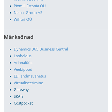
Pixmill Estonia OÜ
Neiser Group AS
Wihuri OÜ
Märksõnad
Dynamics 365 Business Central
Laohaldus
Ärianalüüs
Veebipood
EDI andmevahetus
Virtualiseerimine
Gateway
SKAIS
Costpocket