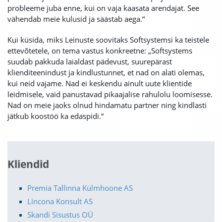
probleeme juba enne, kui on vaja kaasata arendajat. See
vähendab meie kulusid ja säästab aega.“
Kui küsida, miks Leinuste soovitaks Softsystemsi ka teistele
ettevõtetele, on tema vastus konkreetne: „Softsystems
suudab pakkuda laialdast pädevust, suurepärast
klienditeenindust ja kindlustunnet, et nad on alati olemas,
kui neid vajame. Nad ei keskendu ainult uute klientide
leidmisele, vaid panustavad pikaajalise rahulolu loomisesse.
Nad on meie jaoks olnud hindamatu partner ning kindlasti
jätkub koostöö ka edaspidi.“
Kliendid
Premia Tallinna Külmhoone AS
Lincona Konsult AS
Skandi Sisustus OÜ