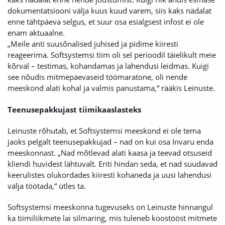
dokumentatsiooni välja kuus kuud varem, siis kaks nädalat
enne tähtpäeva selgus, et suur osa esialgsest infost ei ole
enam aktuaalne.
„Meile anti suusõnalised juhised ja pidime kiiresti
reageerima. Softsystemsi tiim oli sel perioodil täielikult meie
kõrval – testimas, kohandamas ja lahendusi leidmas. Kuigi
see nõudis mitmepäevaseid töömaratone, oli nende
meeskond alati kohal ja valmis panustama,“ rääkis Leinuste.
Teenusepakkujast tiimikaaslasteks
Leinuste rõhutab, et Softsystemsi meeskond ei ole tema
jaoks pelgalt teenusepakkujad – nad on kui osa Invaru enda
meeskonnast. „Nad mõtlevad alati kaasa ja teevad otsuseid
kliendi huvidest lähtuvalt. Eriti hindan seda, et nad suudavad
keerulistes olukordades kiiresti kohaneda ja uusi lahendusi
välja töötada,“ ütles ta.
Softsystemsi meeskonna tugevuseks on Leinuste hinnangul
ka tiimiliikmete lai silmaring, mis tuleneb koostööst mitmete