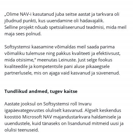
„Olime NAV-i kasutanud juba seitse aastat ja tarkvara oli
jõudnud punkti, kus uuendamine oli hädavajalik.
Selline projekt nõuab spetsialiseerunud teadmisi, mida meil
maja sees polnud.
Softsystemsi kaasamine võimaldas meil saada parima
võimaliku tulemuse ning pakkus kvaliteeti ja efektiivsust,
mida otsisime,“ meenutas Leinuste.
Just selge fookus
kvaliteedile ja kompetentsile pani aluse pikaaegsele
partnerlusele, mis on ajaga vaid kasvanud ja süvenenud.
Tundlikud andmed, tugev kaitse
Aastate jooksul on Softsystemsi roll Invaru
igapäevategevustes oluliselt kasvanud. Algselt keskendus
koostöö Microsoft NAV majandustarkvara haldamisele ja
uuendustele, kuid tänaseks on lisandunud mitmeid uusi ja
olulisi teenuseid.