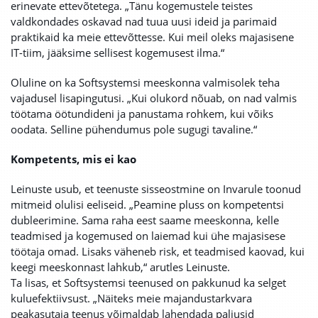
erinevate ettevõtetega. „Tänu kogemustele teistes
valdkondades oskavad nad tuua uusi ideid ja parimaid
praktikaid ka meie ettevõttesse. Kui meil oleks majasisene
IT-tiim, jääksime sellisest kogemusest ilma.“
Oluline on ka Softsystemsi meeskonna valmisolek teha
vajadusel lisapingutusi. „Kui olukord nõuab, on nad valmis
töötama öötundideni ja panustama rohkem, kui võiks
oodata. Selline pühendumus pole sugugi tavaline.“
Kompetents, mis ei kao
Leinuste usub, et teenuste sisseostmine on Invarule toonud
mitmeid olulisi eeliseid. „Peamine pluss on kompetentsi
dubleerimine. Sama raha eest saame meeskonna, kelle
teadmised ja kogemused on laiemad kui ühe majasisese
töötaja omad. Lisaks väheneb risk, et teadmised kaovad, kui
keegi meeskonnast lahkub,“ arutles Leinuste.
Ta lisas, et Softsystemsi teenused on pakkunud ka selget
kuluefektiivsust. „Näiteks meie majandustarkvara
peakasutaja teenus võimaldab lahendada paljusid