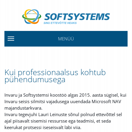
MENÜÜ
Kui professionaalsus kohtub
pühendumusega
Invaru ja Softsystemsi koostöö algas 2015. aasta sügisel, kui
Invaru seisis silmitsi vajadusega uuendada Microsoft NAV
majandustarkvara.
Invaru tegevjuhi Lauri Leinuste sõnul polnud ettevõttel sel
ajal piisavalt sisemisi ressursse ega teadmisi, et seda
keerukat protsessi iseseisvalt läbi viia.