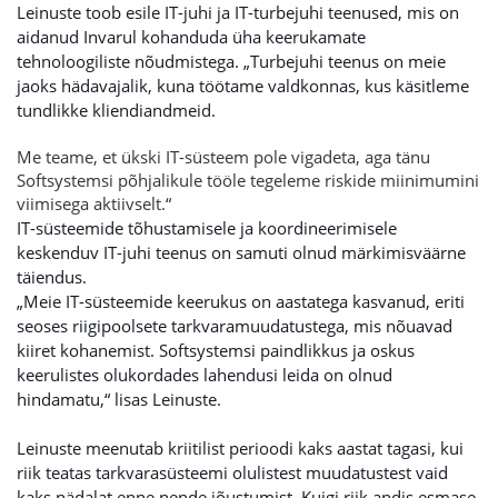
Leinuste toob esile IT-juhi ja IT-turbejuhi teenused, mis on
aidanud Invarul kohanduda üha keerukamate
tehnoloogiliste nõudmistega.
„Turbejuhi teenus on meie
jaoks hädavajalik, kuna töötame valdkonnas, kus käsitleme
tundlikke kliendiandmeid.
Me teame, et ükski IT-süsteem pole vigadeta, aga tänu
Softsystemsi põhjalikule tööle tegeleme riskide miinimumini
viimisega aktiivselt.“
IT-süsteemide tõhustamisele ja koordineerimisele
keskenduv IT-juhi teenus on samuti olnud märkimisväärne
täiendus.
„Meie IT-süsteemide keerukus on aastatega kasvanud, eriti
seoses riigipoolsete tarkvaramuudatustega, mis nõuavad
kiiret kohanemist. Softsystemsi paindlikkus ja oskus
keerulistes olukordades lahendusi leida on olnud
hindamatu,“ lisas Leinuste.
Leinuste meenutab kriitilist perioodi kaks aastat tagasi, kui
riik teatas tarkvarasüsteemi olulistest muudatustest vaid
kaks nädalat enne nende jõustumist. Kuigi riik andis esmase