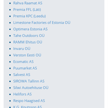
Rahva Raamat AS
Premia FFL (Läti)
Premia KPC (Leedu)
Limestone Factories of Estonia OÜ
Optimera Estonia AS
Tahe Outdoors OÜ
RAMM Ehitus OÜ
Invaru OÜ
Verston Eesti OÜ
Ecomatic AS
Puumarket AS
Salvest AS
SIROWA Tallinn AS
Silwi Autoehituse OÜ
Helifors AS
Respo Haagised AS
K.G. Knutsson AS