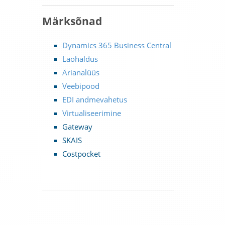
Märksõnad
Dynamics 365 Business Central
Laohaldus
Ärianalüüs
Veebipood
EDI andmevahetus
Virtualiseerimine
Gateway
SKAIS
Costpocket