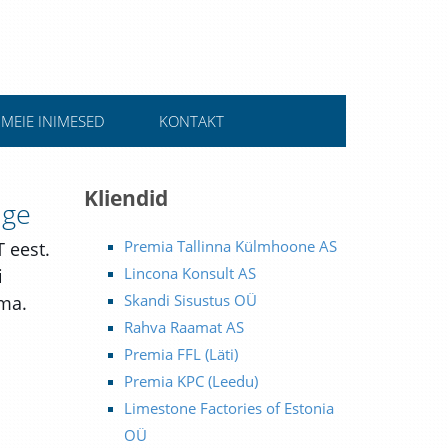
MEIE INIMESED
KONTAKT
Kliendid
ige
Premia Tallinna Külmhoone AS
 eest.
Lincona Konsult AS
i
Skandi Sisustus OÜ
uma.
Rahva Raamat AS
Premia FFL (Läti)
Premia KPC (Leedu)
Limestone Factories of Estonia
OÜ