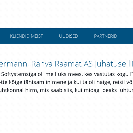
KLIENDID MEIST
UUDISED
PARTNERID
ermann, Rahva Raamat AS juhatuse li
Softystemsiga oli meil üks mees, kes vastutas kogu IT
tte kõige tähtsam inimene ja kui ta oli haige, reisil võ
 juhtkonnal hirm, mis saab siis, kui midagi peaks juht