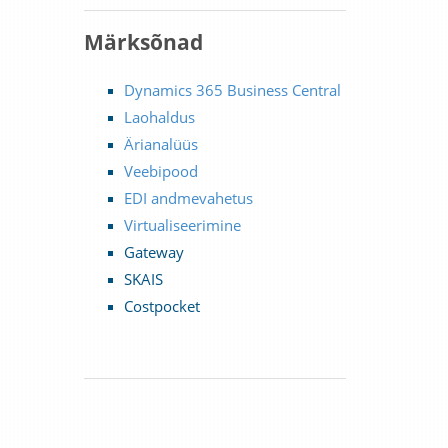
Märksõnad
Dynamics 365 Business Central
Laohaldus
Ärianalüüs
Veebipood
EDI andmevahetus
Virtualiseerimine
Gateway
SKAIS
Costpocket