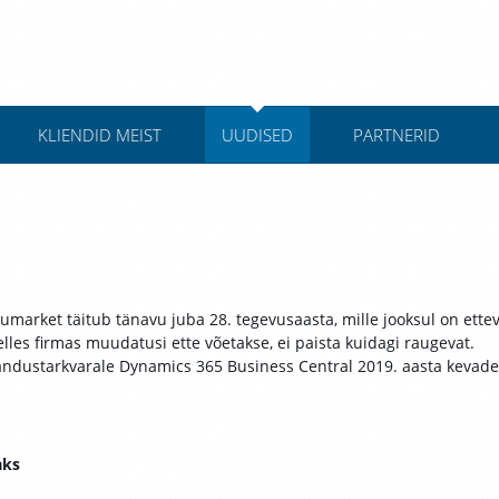
KLIENDID MEIST
UUDISED
PARTNERID
umarket täitub tänavu juba 28. tegevusaasta, mille jooksul on ette
lles firmas muudatusi ette võetakse, ei paista kuidagi raugevat.
andustarkvarale Dynamics 365 Business Central 2019. aasta kevade
aks