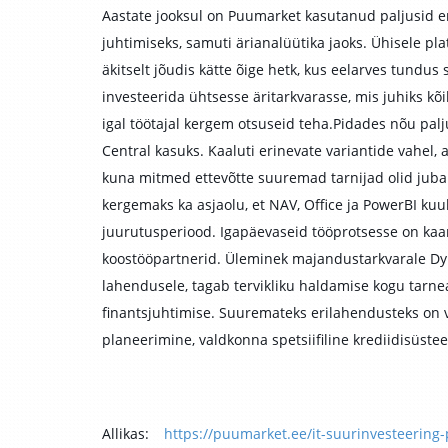
Aastate jooksul on Puumarket kasutanud paljusid er
juhtimiseks, samuti ärianalüütika jaoks. Ühisele p
äkitselt jõudis kätte õige hetk, kus eelarves tundus 
investeerida ühtsesse äritarkvarasse, mis juhiks kõi
igal töötajal kergem otsuseid teha.Pidades nõu pal
Central kasuks. Kaaluti erinevate variantide vahel
kuna mitmed ettevõtte suuremad tarnijad olid juba 
kergemaks ka asjaolu, et NAV, Office ja PowerBI kuu
juurutusperiood. Igapäevaseid tööprotsesse on kaa
koostööpartnerid. Üleminek majandustarkvarale Dy
lahendusele, tagab tervikliku haldamise kogu tarnea
finantsjuhtimise. Suuremateks erilahendusteks on 
planeerimine, valdkonna spetsiifiline krediidisüst
Allikas:
https://puumarket.ee/it-suurinvesteering