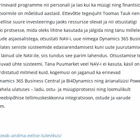
inevaid programme nii personali ja lao kui ka müügi ning finantsi
latvormile on mõeldud aastaid. Ettevõtte tegevjuht Toomas Tauk nen
sellise suure investeeringu jaoks ressursse olevat ja nii otsustatigi
ki protsesse, mida oleks lihtne kasutada ja jälgida ning tänu millele
jude asjaosalistega, otsustati NAV-i, uue nimega Dynamics 365 Busi
, alates seniste süsteemide edasiarendamisest kuni uute juurutamis
läinud üle NAV-ile, siis tundus see parim lahendus. Otsustamise t
luvad ühte süsteemi. Täna Puumarket veel NAV-i ei kasuta, käsil on
rdistatud mitmeid kuid, kogemusi on jaganud ka erinevad
namics 365 Business Central ja Bi4Dynamics ning ärianalüüsi Pow
hela ulatuses – ladu, ostu- ja müügiprotsessi ning loomulikult
veebipõhise tellimuskeskkonna integratsioon, ostude ja varude
eem.
-peab-andma-eelise-tulevikus/