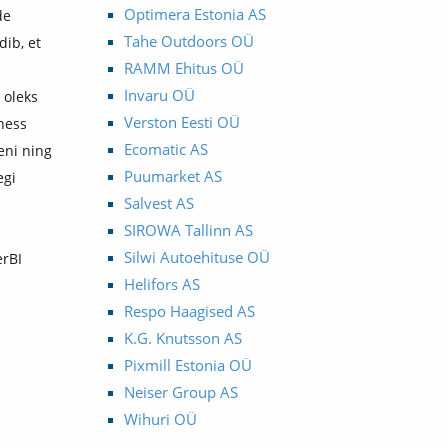
Optimera Estonia AS
de
Tahe Outdoors OÜ
dib, et
RAMM Ehitus OÜ
Invaru OÜ
 oleks
Verston Eesti OÜ
ness
Ecomatic AS
eni ning
Puumarket AS
egi
Salvest AS
SIROWA Tallinn AS
Silwi Autoehituse OÜ
erBI
Helifors AS
Respo Haagised AS
K.G. Knutsson AS
Pixmill Estonia OÜ
Neiser Group AS
Wihuri OÜ