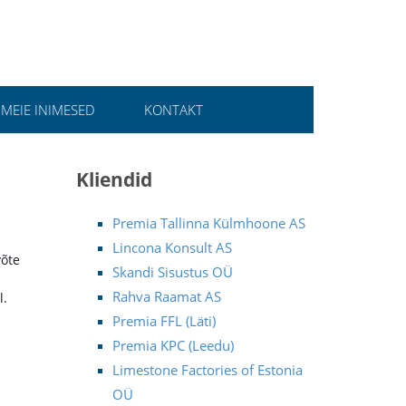
MEIE INIMESED
KONTAKT
Kliendid
Premia Tallinna Külmhoone AS
Lincona Konsult AS
võte
Skandi Sisustus OÜ
Rahva Raamat AS
l.
Premia FFL (Läti)
Premia KPC (Leedu)
Limestone Factories of Estonia
OÜ