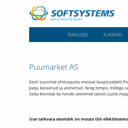
TEENUSED
KLIENDID
Puumarket AS
Eesti suurimal ehituspuitu müüval kaupluseketil Pu
palju kasvanud ja arenenud. Ning tempo, millega se
Seda kinnitab ka nende üleminek täiesti uuele maj
Uue tarkvara eesmärk on muuta töö efektiivsem