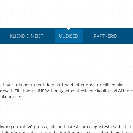
KLIENDID MEIST
UUDISED
PARTNERID
, et pakkuda oma klientidele parimaid lahendusi turvalisemaks
evalt. Eile toimus INFRA tiimiga ettevõttesisene koolitus VLAN-idest
 rakendused.
etwork) on kohtvõrgu osa, mis on teistest samasugustest osadest er
b
tulemüür. Arvutid ja muud võrguühendusega seadmed jagatakse