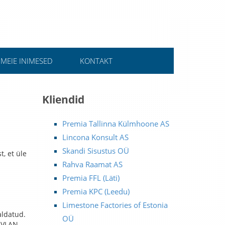
MEIE INIMESED
KONTAKT
Kliendid
Premia Tallinna Külmhoone AS
Lincona Konsult AS
Skandi Sisustus OÜ
, et üle
Rahva Raamat AS
Premia FFL (Läti)
Premia KPC (Leedu)
Limestone Factories of Estonia
aldatud.
OÜ
 VLAN-