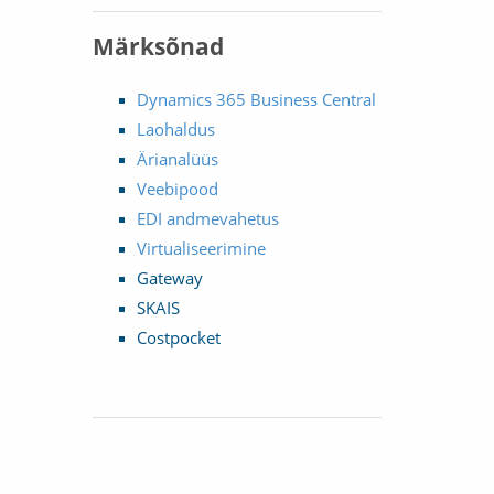
Märksõnad
Dynamics 365 Business Central
Laohaldus
Ärianalüüs
Veebipood
EDI andmevahetus
Virtualiseerimine
Gateway
SKAIS
Costpocket