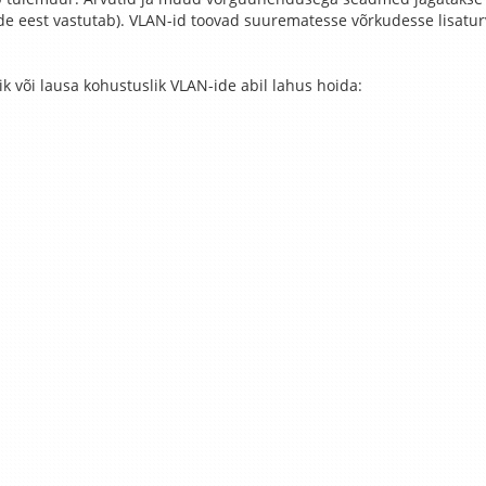
nde eest vastutab). VLAN-id toovad suurematesse võrkudesse lisaturv
k või lausa kohustuslik VLAN-ide abil lahus hoida: