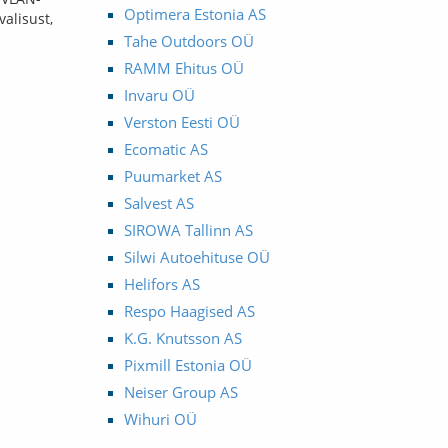
Optimera Estonia AS
alisust,
Tahe Outdoors OÜ
RAMM Ehitus OÜ
Invaru OÜ
Verston Eesti OÜ
Ecomatic AS
Puumarket AS
Salvest AS
SIROWA Tallinn AS
Silwi Autoehituse OÜ
Helifors AS
Respo Haagised AS
K.G. Knutsson AS
Pixmill Estonia OÜ
Neiser Group AS
Wihuri OÜ