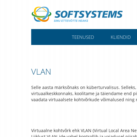
TEENUSED
KLIENDID
VLAN
Selle aasta märksõnaks on küberturvalisus. Selleks
virtuaalkeskkonnaks, koolitame ja täiendame end pid
vaadata virtuaalsete kohtvõrkude võimalused ning
Virtuaalne kohtvõrk ehk VLAN (Virtual Local Area N
Liiklust VLAN-ide vahel kontrollib ja vajadusel piira