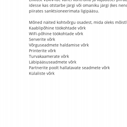
idesse kas otstarbe järgi või omaniku järgi (kes ne
piirates sanktsioneerimata ligipääsu.
Mõned näited kohtvõrgu osadest, mida oleks mõistli
Kaablipõhine töökohtade võrk
WiFi-põhine töökohtade võrk
Serverite võrk
Võrguseadmete haldamise võrk
Printerite võrk
Turvakaamerate võrk
Läbipääsuseadmete võrk
Partnerite poolt hallatavate seadmete võrk
Külaliste võrk